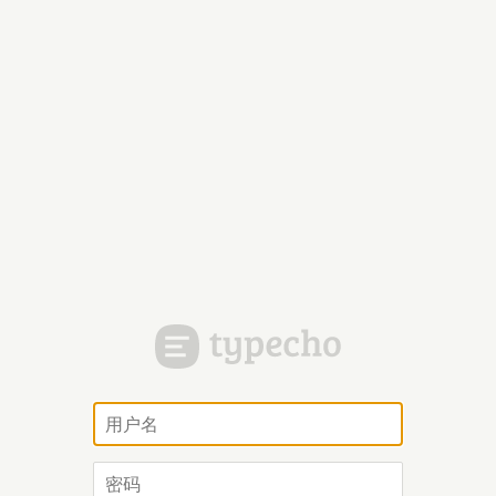
用
户
名
密
码