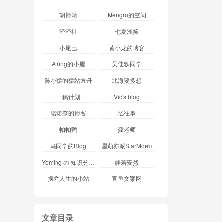
胡博靖
Mengru的空间
泽泽社
七夏浅笑
小尾巴
黄小龙的博客
Airing的小屋
吴佳轶同学
陈小猿的猿站方舟
北海要多想
一稿计划
Vic's blog
诺诺奈的博客
忆往事
帕帕鸭
龚老师
马同学的Blog
星萌亦派StarMoeπ
Yeming の 知识分享站
静若安然
摆烂人生的小站
官鱼文案网
文章目录