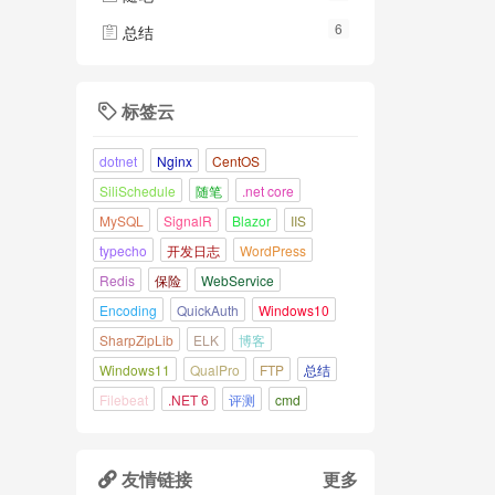
6
总结

标签云

dotnet
Nginx
CentOS
SiliSchedule
随笔
.net core
MySQL
SignalR
Blazor
IIS
typecho
开发日志
WordPress
Redis
保险
WebService
Encoding
QuickAuth
Windows10
SharpZipLib
ELK
博客
Windows11
QualPro
FTP
总结
Filebeat
.NET 6
评测
cmd
友情链接
更多
