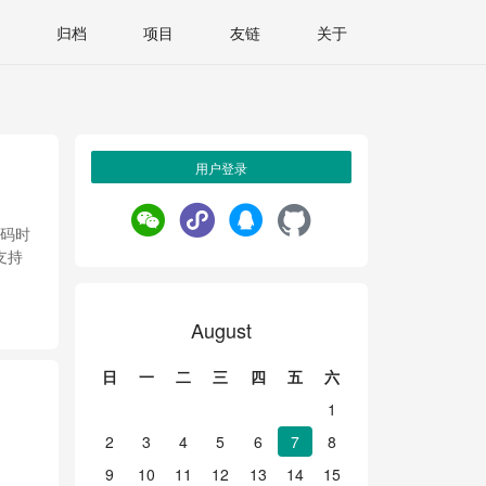
归档
项目
友链
关于
用户登录
编码时
支持
August
日
一
二
三
四
五
六
1
2
3
4
5
6
7
8
9
10
11
12
13
14
15