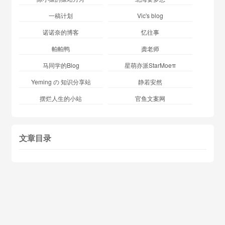
一稿计划
Vic's blog
诺诺奈的博客
忆往事
帕帕鸭
龚老师
马同学的Blog
星萌亦派StarMoeπ
Yeming の 知识分享站
静若安然
摆烂人生的小站
官鱼文案网
文章目录