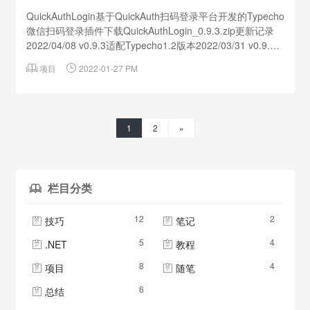
QuickAuthLogin基于QuickAuth扫码登录平台开发的Typecho
微信扫码登录插件下载QuickAuthLogin_0.9.3.zip更新记录
2022/04/08 v0.9.3适配Typecho1.2版本2022/03/31 v0.9.2
支持QuickAuth平台测试功能，可测试插件是否安装成功更新

项目

2022-01-27 PM
接入教程2022/03/07 v0.9.1取消替换登录界面功能，改为在
源登录界...
1
2
»
栏目分类

12
2
技巧
笔记


5
4
.NET
教程


8
4
项目
随笔


6
总结
