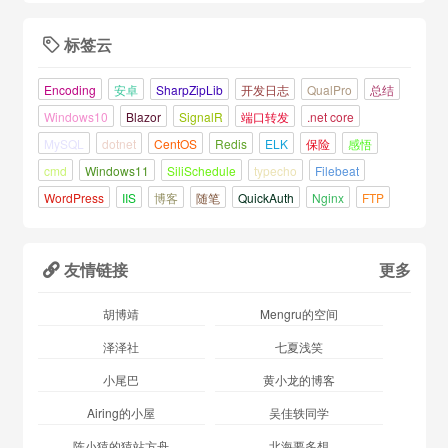
标签云

Encoding
安卓
SharpZipLib
开发日志
QualPro
总结
Windows10
Blazor
SignalR
端口转发
.net core
MySQL
dotnet
CentOS
Redis
ELK
保险
感悟
cmd
Windows11
SiliSchedule
typecho
Filebeat
WordPress
IIS
博客
随笔
QuickAuth
Nginx
FTP
友情链接
更多

胡博靖
Mengru的空间
泽泽社
七夏浅笑
小尾巴
黄小龙的博客
Airing的小屋
吴佳轶同学
陈小猿的猿站方舟
北海要多想