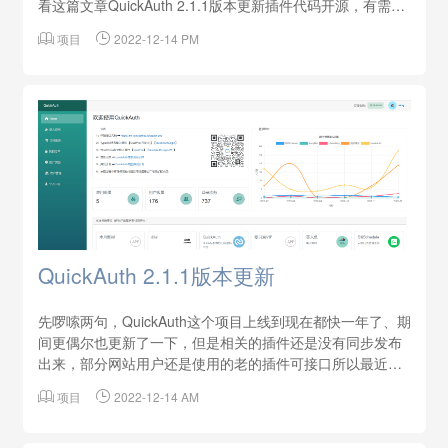
看这篇文章QuickAuth 2.1.1版本更新插件代码开源，有需要
的同学可以自己修改源码，源码地址https://github.com/mr-

项目

2022-12-14 PM
wixy/QualProQualPro这个插件是QuickAuthLogin插件的升
级版本，名称取自QuickAuth...
QuickAuth 2.1.1版本更新
先啰嗦两句，QuickAuth这个项目上线到现在都快一年了、期
间更偶尔也更新了一下，但是相关的插件还是没有同步发布
出来，部分网站用户还是使用的老的插件可接口所以最近空
闲时间就花精力更新了网站并且完善了WordPress的

项目

2022-12-14 AM
QualPro插件更新内容这个版本的更新主要还是填补上个版
本自己挖的坑(上次更新还是半年前)详情请移步这里 -->
QuickAuth升级啦1、解决手机浏览器对于微信扫...