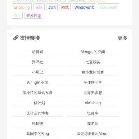
Encoding
保险
总结
随笔
Windows10
QuickAuth
ELK
开发日志
友情链接
更多

胡博靖
Mengru的空间
泽泽社
七夏浅笑
小尾巴
黄小龙的博客
Airing的小屋
吴佳轶同学
陈小猿的猿站方舟
北海要多想
一稿计划
Vic's blog
诺诺奈的博客
忆往事
帕帕鸭
龚老师
马同学的Blog
星萌亦派StarMoeπ