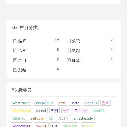
的是SharpZipLib来进行压缩解压的，使用的版本为1.32
nuget链接Shar...
栏目分类

12
2
技巧
笔记


5
4
.NET
教程


8
4
项目
随笔


6
总结

标签云

WordPress
SharpZipLib
cmd
Redis
SignalR
安卓
WebService
dotnet
评测
感悟
Filebeat
CentOS
QualPro
.net core
IIS
.NET 6
SiliSchedule
Windows11
MySQL
FTP
端口转发
typecho