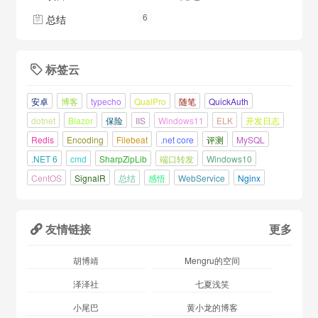
6
总结

标签云

安卓
博客
typecho
QualPro
随笔
QuickAuth
dotnet
Blazor
保险
IIS
Windows11
ELK
开发日志
Redis
Encoding
Filebeat
.net core
评测
MySQL
.NET 6
cmd
SharpZipLib
端口转发
Windows10
CentOS
SignalR
总结
感悟
WebService
Nginx
友情链接
更多

胡博靖
Mengru的空间
泽泽社
七夏浅笑
小尾巴
黄小龙的博客