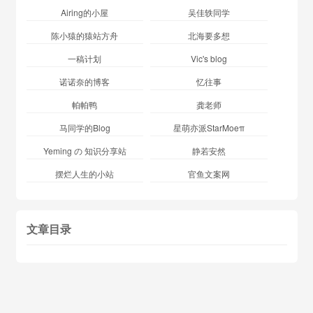
Airing的小屋
吴佳轶同学
陈小猿的猿站方舟
北海要多想
一稿计划
Vic's blog
诺诺奈的博客
忆往事
帕帕鸭
龚老师
马同学的Blog
星萌亦派StarMoeπ
Yeming の 知识分享站
静若安然
摆烂人生的小站
官鱼文案网
文章目录