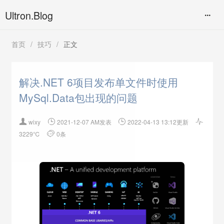
Ultron.Blog
首页
/
技巧
/
正文
解决.NET 6项目发布单文件时使用
MySql.Data包出现的问题

wixy

2021-12-07 AM发表

2022-04-13 13:12更新

3229℃

0条