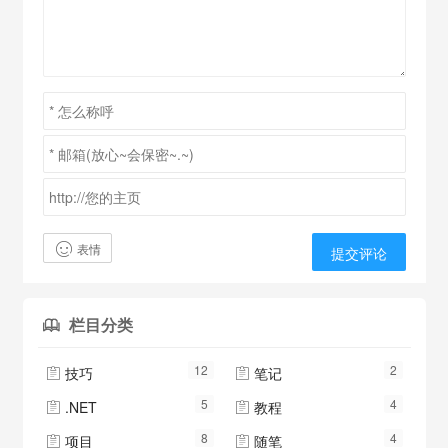
表情
提交评论
栏目分类

12
2
技巧
笔记


5
4
.NET
教程


8
4
项目
随笔

